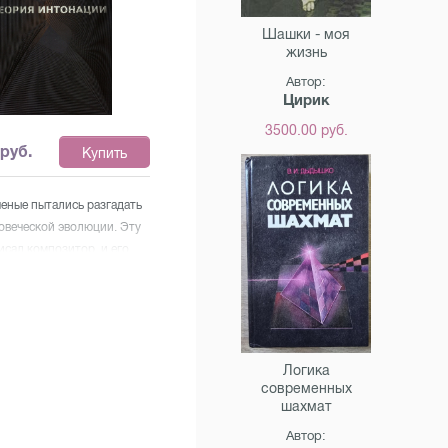
Шашки - моя
жизнь
Автор:
Цирик
3500.00 руб.
руб.
Купить
ченые пытались разгадать
овеческой эволюции. Эту
исал композитор, и его
узыка — модель эволюции.
 — это игра интонаций,
вает весь живой мир.
я — это информация о
е и о человеке. Все, что
Логика
, что происходит и все, что
современных
т с нами спрятано в
шахмат
ире подсознания, языком
Автор:
является интонация.