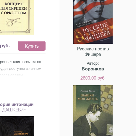
 А. Н. Римского-
а. Для широкого круга
й музыки
руб.
Купить
Русские против
Фишера
ронная книга, ссылка на
Автор:
Воронков
будет доступна в личном
после оплаты.
2600.00 руб.
еория интонации
ДАШКЕВИЧ