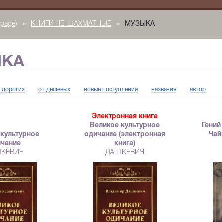
page)
»
КНИГИ НЕ ШАХМАТНЫЕ
»
МУЗЫКА
ЫКА
т дорогих
от дешевых
новые поступления
названия
автор
Электронная книга
Великое культурное
Гений
 культурное
одичание (электронная
Чай
ичание
книга)
КЕВИЧ
ДАШКЕВИЧ