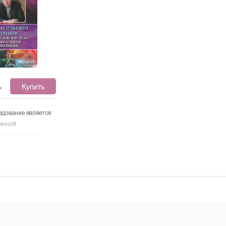
руга любителей
театра Санкт-Галлена (Швейцария).
и.
Неоднократно выступал в качестве
приглашенного дирижёра в разных
странах Европы, а также в США,
Японии, Южной Африке и Южной
Корее. С известными музыкальными
коллективами записал более 30
.
Купить
дисков. В основу этой книги легли
истории о жизни и творчестве
величайших композиторов мира.
едование является
Эти истории помогут читателю
венной
понять и полюбить классическую
 эстетических
музыку. Иллюстрации Льва
честве композитора
Помянского.
 Книга
 как
ным музыкантам —
музыковедам,
студентам
ов, — так и
лиц,