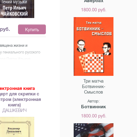
Авербах
1800.00 руб.
руб.
Купить
священа жизни и
у гениального русского
ора Петра Ильича
го (1840–1893). Борис
ович Асафьев (творческий
м Игорь Глебов) —
Три матча
ложник советского
Ботвинник-
ектронная книга
Смыслов
дения, Академик АН СССР,
ерт для скрипки с
тром (электронная
вух Сталинских премий,
Автор:
книга)
Ботвинник
 артист СССР. Книга
ДАШКЕВИЧ
 богатым справочным
1800.00 руб.
м: подробным
телем по жизни,
м имен и названий. Под