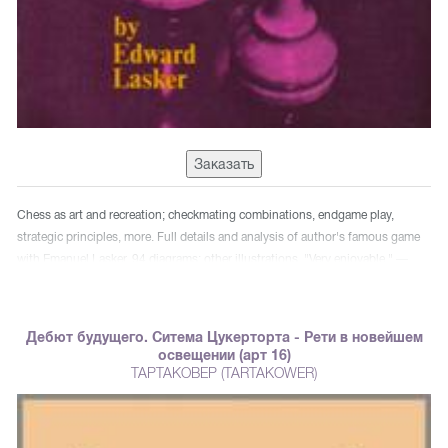
Заказать
Chess as art and recreation; checkmating combinations, endgame play,
strategic principles, more. Full details and analysis of author's famous game
with Emanuel Lasker. 94 diagrams; other illustrations. "Very enjoyable." —
Cleveland Chess Bulletin.
Дебют будущего. Ситема Цукерторта - Рети в новейшем
освещении (арт 16)
ТАРТАКОВЕР (TARTAKOWER)