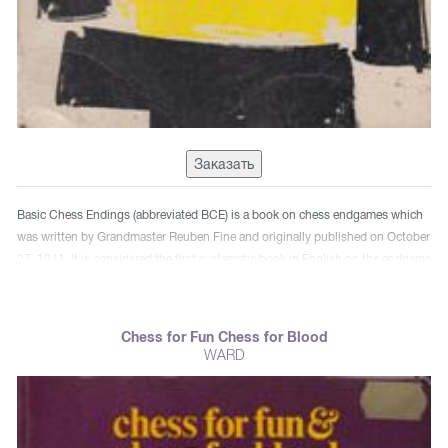
Заказать
Basic Chess Endings (abbreviated BCE) is a book on chess endgames which
was written by Grandmaster Reuben Fine and originally published on October
27, 1941. It is considered the first systematic book in English on the endgame
phase of the game of chess. It is the best-known endgame book in English
and is a classic piece of chess endgame literature. The book is dedicated to
World Champion Emanuel Lasker, who died in 1941 (the year the book was
Chess for Fun Chess for Blood
published). It was revised in 2003 by Pal Benko.
WARD