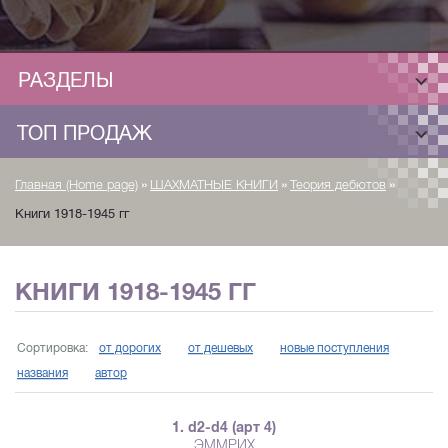
РАЗДЕЛЫ
ТОП ПРОДАЖ
»
»
»
Главная (Home page)
ШАХМАТНЫЕ КНИГИ
Теория дебютов
Книги 1918-1945 гг
КНИГИ 1918-1945 ГГ
Сортировка:
от дорогих
от дешевых
новые поступления
названия
автор
1. d2-d4 (арт 4)
ЭММРИХ