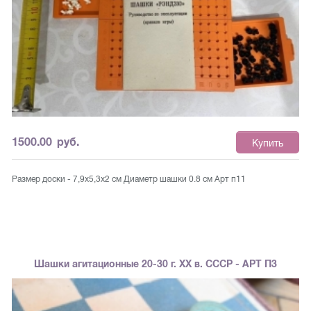
1500.00
руб.
Купить
Размер доски - 7,9х5,3х2 см Диаметр шашки 0.8 см Арт п11
Шашки агитационные 20-30 г. ХХ в. СССР - АРТ П3