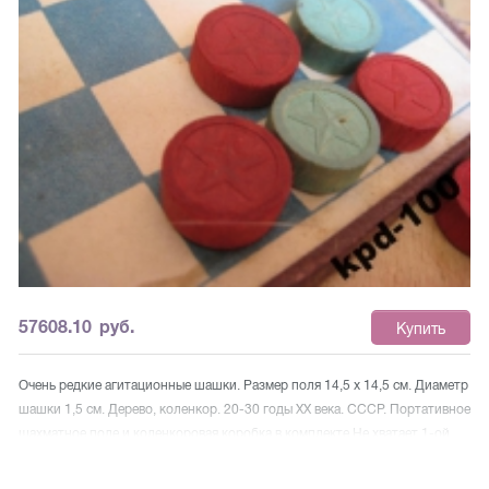
57608.10
руб.
Купить
Очень редкие агитационные шашки. Размер поля 14,5 х 14,5 см. Диаметр
шашки 1,5 см. Дерево, коленкор. 20-30 годы ХХ века. СССР. Портативное
шахматное поле и коленкоровая коробка в комплекте Не хватает 1-ой
голубой шашечки. Представленные шашки «Агитационные» являют
собой пример агитационного искусства предвоенного советского