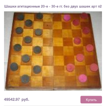
периода. Существовал план пропаганды, согласно которому символы
Шашки агитационные 20-е - 30-е гг. без двух шашек арт п2
новой власти следовало размещать повсюду. Даже спичечные коробки и
тарелки должны были рассказывать народу о свершениях революции.
Утилитарно-декоративные предметы должны были сопровождаться
революционными лозунгами.
Фото1
Фото2
Фото3
Фото4
49542.97
руб.
Купить