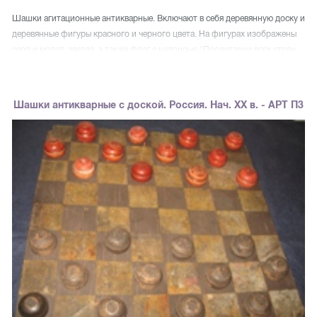
Шашки агитационные антикварные. Включают в себя деревянную доску и
деревянные фигуры красного и черного цвета. На фигурах изображены
серп и молот, звезда, а также флаг с надписью "Пролетарии всех стран
соединяйтесь". В комплекте не хватает двух шашек красного цвета.
Представленные шашки «Агитационные» являют собой пример
агитационного искусства предвоенного советского периода.
Шашки антикварные с доской. Россия. Нач. XX в. - АРТ П3
Существовал план пропаганды, согласно которому символы новой
власти следовало размещать повсюду. Даже спичечные коробки и
тарелки должны были рассказывать народу о свершениях революции.
Утилитарно-декоративные предметы должны были сопровождаться
революционными лозунгами.
ФОТО
ФОТО
ФОТО
ФОТО