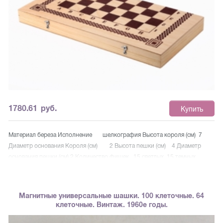
1780.61
руб.
Купить
Материал береза Исполнение шелкография Высота короля (см) 7
Диаметр основания Короля (см) 2 Высота пешки (см) 4 Диаметр
основания пешки (см) 2 Количество фишек 15 светлых, 15 темных
Кости 2 Фигуры с подложкой нет Фишки с подложкой нет Поле
для шашек есть Размер (см) 40/40/2 Размер в упаковке (см)
40/20/4
Магнитные универсальные шашки. 100 клеточные. 64
клеточные. Винтаж. 1960е годы.