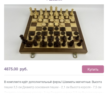
4875.00
руб.
Купить
В комплекте идёт дополнительный ферзь! Шахматы магнитные. Высота
пешки 3,5 см Диаметр основания пешки - 2,1 см Высота короля - 7,5 см
Диаметр основания короля - 3 см Диаметр шашки 2,9 см Высота шашки -
0,7 см Размер доски в разложенном состоянии - 39,5х39,5х2,5 см АРТ
WG-CC15WM