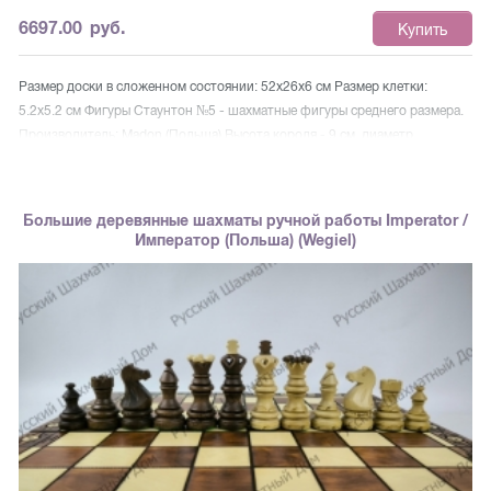
6697.00
руб.
Купить
Размер доски в сложенном состоянии: 52x26x6 см Размер клетки:
5.2x5.2 см Фигуры Стаунтон №5 - шахматные фигуры среднего размера.
Производитель: Madon (Польша) Высота короля - 9 см, диаметр
основания - 3.2 см Высота пешки - 4.3 см, диаметр основания - 2.5 см
Набор упакован в деревянный ларец с двумя отделениями для хранения
фигур.
Большие деревянные шахматы ручной работы Imperator /
Император (Польша) (Wegiel)