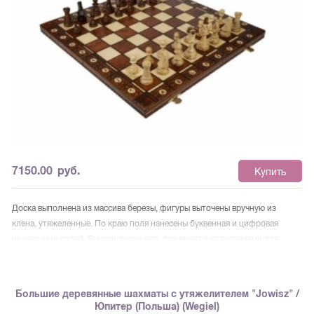
7150.00
руб.
Купить
Доска выполнена из массива березы, фигуры выточены вручную из
клена, утяжеленные. По краю поля нанесены буквенная и цифровая
индексация полей. Внутри доски есть ложемент с отделениями для
каждой фигуры, в результате чего они не деформируются и не
повреждаются при транспортировке Фигуры и доска украшены
выжженным узором. Покрытие лаком доски и фигур не только придает
Большие деревянные шахматы с утяжелителем "Jowisz" /
им влагостойкость, но и улучшает зрительные и тактильные ощущения.
Юпитер (Польша) (Wegiel)