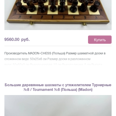
9560.00
руб.
Купить
Производитель MADON-CHESS (Польша) Размер шахматной доски в
сложенном виде: 50x25x6 см Размер доски в разложенном
виде: 50x50x3 см Высота короля: 10 см Высота пешки: 5 см Высота
ладьи: 7,5 см Вес: 2,8 кг Размер клетки – 5,5 х 5,5 см. Фигуры внутри
имеют металлический утяжелитель Основание фигур подклеено
зеленым сукном. Складная шахматная доска имеет лоток вставки для
Большие деревянные шахматы с утяжелителем Турнирные
хранения шахматных фигур внутри. Дерево, используемое для доски:
№8 / Tournament №8 (Польша) (Madon)
бук, береза, красное дерево, платан. Дерево, используемое для фигур:
граб Шахматы Стаунтон имеют классический дизайн и сделанны из
дерева Граб. Складная шахматная доска имеет лоток вставки для
хранения шахматных фигур внутри. Шахматная доска сделана из дерева