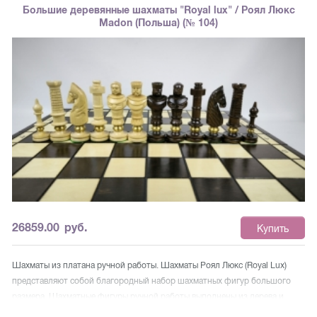
Большие деревянные шахматы "Royal lux" / Роял Люкс
Madon (Польша) (№ 104)
26859.00
руб.
Купить
Шахматы из платана ручной работы. Шахматы Роял Люкс (Royal Lux)
представляют собой благородный набор шахматных фигур большого
размера. Шахматные фигуры ручной работы выполнены из дерева и
украшены резьбой и обжигом. Шахматная доска украшена обжигом, по