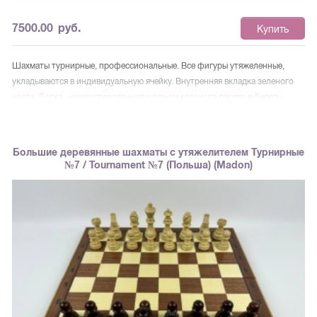
7500.00
руб.
Купить
Шахматы турнирные, профессиональные. Все фигуры утяжеленные,
укладываются в индивидуальную ячейку. Внутренняя вкладка зеленого
цвета. Доска - инкрустированная шпоном красного дерева и березы.
Доска и фигуры покрыты полуматовым лаком. Страна производитель -
Польша. Размер набора в разложенном виде — 52x52 см., в сложенном
— 52x26 см. Высота короля — 9.5 см., высота пешки — 4.5 см.
Большие деревянные шахматы с утяжелителем Турнирные
Шахматные фигуры изготовлены из самого твердого дерева в Европе -
№7 / Tournament №7 (Польша) (Madon)
граба.