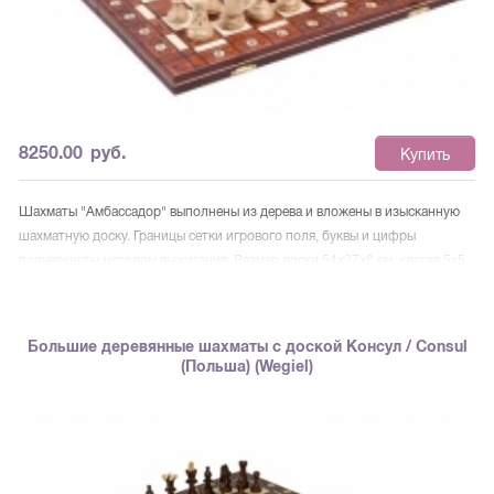
8250.00
руб.
Купить
Шахматы "Амбассадор" выполнены из дерева и вложены в изысканную
шахматную доску. Границы сетки игрового поля, буквы и цифры
подчеркнуты методом выжигания. Размер доски 54х27х6 см, клетка 5х5
см .Вес комплекта 2,1 кг. Высота короля 11 см, диаметр основания
короля 3.9 см, высота пешки 5 см, диаметр основания пешки 3,1 см.
Фигуры складываются в ячейки деревянной шахматной доски с
Большие деревянные шахматы с доской Консул / Consul
фетровым покрытием. Подарочная упаковка. Фигуры с утяжелителем
(Польша) (Wegiel)
для устойчивости. Шахматные фигуры изготовлены из самого твердого
дерева в Европе - граба.