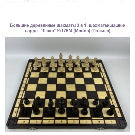
дерево, граб Высота короля - 14 см Диаметр основания короля - 4 см
Большие деревянные шахматы 3 в 1, шахматы/шашки/
нарды. "Люкс" №176М (Madon) (Польша)