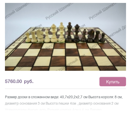
Эти шахматы - замечательный подарок для друзей и коллег.
Производитель Wegiel (Польша) Размер доски в сложенном
виде: 49x24,5x5 см. Размер доски в разложенном виде: 49x49x2,5 см.
Размер клетки : 5x5 см. Высота короля: 8 см Диаметр основания короля:
3,5 см Высота пешки: 4,5 см Диаметр основания пешки: 2,5 см Материал
основания фигур: зеленый войлок. Вес: 1,5 кг Дерево, используемое для
доски: бук, береза Дерево, используемое для фигур: граб Фигуры имеют
внутри металлический утяжелитель. Шахматные фигуры изготовлены из
самого твердого дерева в Европе - граба.
5760.00
руб.
Купить
Размер доски в сложенном виде: 40,7x20,2x2,7 см Высота короля: 8 см,
диаметр основания 3 см Высота пешки 4см , диаметр основания 2 см
Утяжелители фигур: есть Размер клетки 4см х 4 см Дерево,
используемое для шахматной доски: бук, береза Дерево, используемое
для шахматный фигур: граб, платан. Доска складывается посередине и
внутри имеет специальные отсеки для хранения каждой фигуры, что