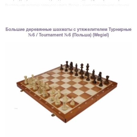
Внутренняя вкладка зеленого цвета. Доска - инкрустированная шпоном
красного дерева и березы. Доска и фигуры покрыты полуматовым лаком.
Страна производитель - Польша. Размер доски в разложенном -
47х47х5 см. Размер клетки 5х5 см Высота короля — 9 см., Диаметр
Большие деревянные шахматы с утяжелителем Турнирные
основания 3.3 см. Высота пешки — 4.5 см. Диаметр основания 2.5 см.
№6 / Tournament №6 (Польша) (Wegiel)
Шахматные фигуры изготовлены из самого твердого дерева в Европе -
граба.