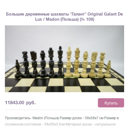
ее краям художественно выгравирована шахматная нотация. Доска
складывается посередине, внутри имеет лотки для хранения шахматных
Большие деревянные шахматы "Галант" Original Galant De
фигур, отделанные зеленым бархатом. С внешней стороны к доске
Lux / Madon (Польша) (№ 109)
прикреплены латунные застежки Это шахматы высочайшего качества не
только дарят радость игры и состязания, а также являются отличным
украшением Вашего дома. Размер доски в разложенном виде (см):
65*65*4 Размер доски в сложенном виде (см): 65*32,5*8 Размер клетки
(см): 6,5 см Высота короля (см): 13 Высота пешки (см): 9 Фигуры с
утяжелителем.
11843.00
руб.
Купить
Производитель- Madon (Польша) Размер доски - 58х58х7 см Размер в
сложенном состоянии - 58х29х3,5см Материал доски - натуральное