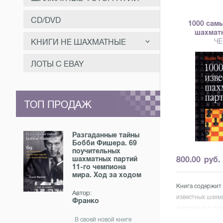
CD/DVD
1000 сам
шахмат
ЧЕ
КНИГИ НЕ ШАХМАТНЫЕ
САМООЗДОРОВЛЕНИЕ
ЛОТЫ С EBAY
ЗАНИМАТЕЛЬНОЕ
МУЗЫКА
ТОП ПРОДАЖ
ОТЕЧЕСТВЕННАЯ И
ЗАРУБЕЖНАЯ ИСТОРИЯ
Разгаданные тайны
Бобби Фишера. 69
поучительных
шахматных партий
800.00
руб.
11-го чемпиона
мира. Ход за ходом
Книга содержит
Автор:
известных шахм
Франко
сыгранных в тур
прочих соревнов
В своей новой книге