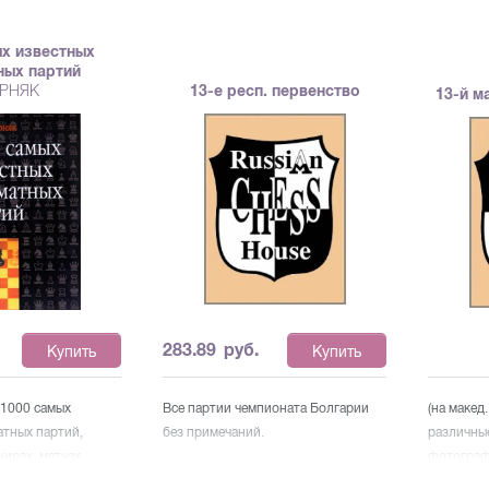
ых известных
ных партий
РНЯК
13-е респ. первенство
13-й м
283.89
руб.
Купить
Купить
 1000 самых
Все партии чемпионата Болгарии
(на макед.
атных партий,
без примечаний.
различны
нирах, матчах,
фотограф
аниях с