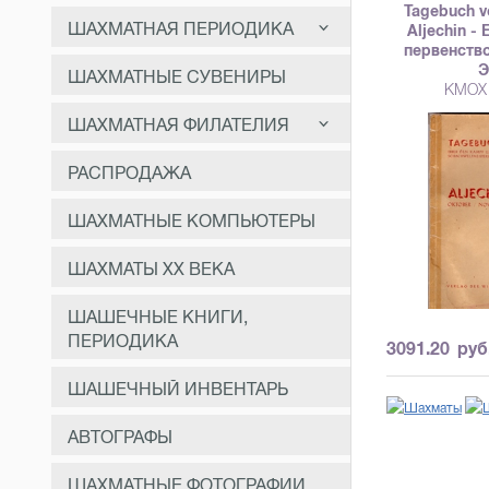
Грамоты, Дипломы
Tagebuch 
Книги до 1918г
Книги 1946-1990 гг
ШАХМАТНАЯ ПЕРИОДИКА
Aljechin -
Портреты чемпионов
первенств
Книги 1918-1945 гг
Э
Шахматные спецвыпуски
ШАХМАТНЫЕ СУВЕНИРЫ
Шахматы подарочные,
КМОХ
шахматные сувениры
Книги до 1918г
Шахматные информаторы
ШАХМАТНАЯ ФИЛАТЕЛИЯ
Шахматный блокнот
Современная шахматная
периодика
Марки
РАСПРОДАЖА
Напольные (гигантские)
шахматы
Шахматная периодика до 41-
Открытки
года
ШАХМАТНЫЕ КОМПЬЮТЕРЫ
Конверты, почтовые карточки
ШАХМАТЫ ХХ ВЕКА
Спичечные этикетки
ШАШЕЧНЫЕ КНИГИ,
Денежные знаки
ПЕРИОДИКА
3091.20
руб
ШАШЕЧНЫЙ ИНВЕНТАРЬ
АВТОГРАФЫ
ШАХМАТНЫЕ ФОТОГРАФИИ