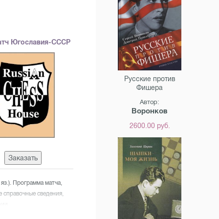
атч Югославия-СССР
Русские против
Фишера
Автор:
Воронков
2600.00 руб.
Заказать
 яз.). Программа матча,
е справочные сведения,
ии.