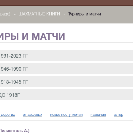
page)
»
ШАХМАТНЫЕ КНИГИ
»
Турниры и матчи
ИРЫ И МАТЧИ
991-2023 ГГ
946-1990 ГГ
918-1945 ГГ
ДО 1918Г
т дорогих
от дешевых
новые поступления
названия
автор
Лилиенталь А.)