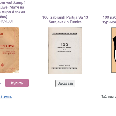
vom wettkampf
 Euwe (Матч на
о мира Алехин
йве)
100 Izabranih Partija Sa 13
100 из
 (KMOCH)
Sarajevskih Turnira
турнир
.
Купить
Заказать
Таблицы в